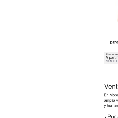
DEP
Precio an
A parti
IVA INCLUI
Vent
En Mobil
amplia v
y herram
¿Por 