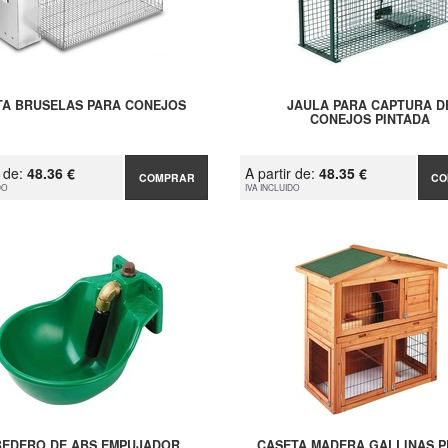
TA BRUSELAS PARA CONEJOS
JAULA PARA CAPTURA D
CONEJOS PINTADA
r de:
48.36 €
A partir de:
48.35 €
COMPRAR
CO
DO
IVA INCLUIDO
BEDERO DE ABS EMPUJADOR
CASETA MADERA GALLINAS 