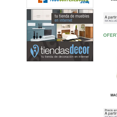
A parti
IVA INCLUI
OFER
MAC
Precio an
A parti
IVA INCLUI