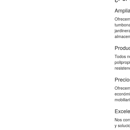
Amplia
Ofrecemo
tumbonas
jardiner
almacena
Produc
Todos nu
poliprop
resisten
Precio
Ofrecemo
económic
mobiliari
Excele
Nos comp
y soluci