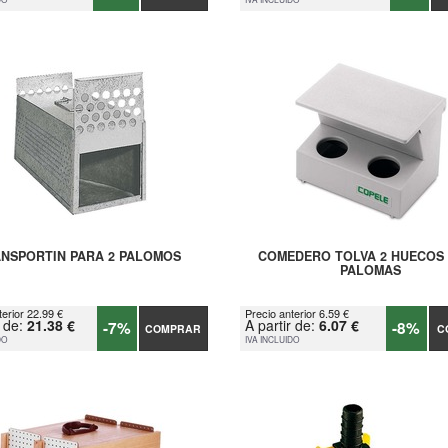
NSPORTIN PARA 2 PALOMOS
COMEDERO TOLVA 2 HUECOS
PALOMAS
terior 22.99 €
Precio anterior 6.59 €
r de:
21.38 €
A partir de:
6.07 €
-7%
-8%
COMPRAR
C
DO
IVA INCLUIDO