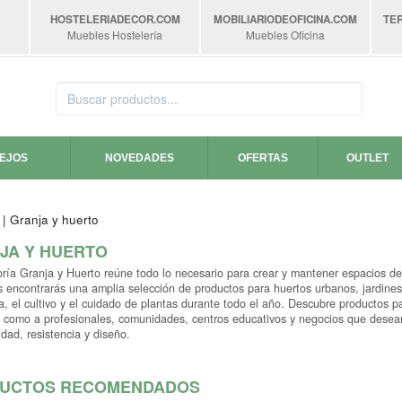
HOSTELERIADECOR
.COM
MOBILIARIODEOFICINA
.COM
TE
Muebles Hostelería
Muebles Oficina
SEJOS
NOVEDADES
OFERTAS
OUTLET
| Granja y huerto
JA Y HUERTO
ría Granja y Huerto reúne todo lo necesario para crear y mantener espacios de 
s encontrarás una amplia selección de productos para huertos urbanos, jardines
a, el cultivo y el cuidado de plantas durante todo el año. Descubre productos p
a como a profesionales, comunidades, centros educativos y negocios que desea
idad, resistencia y diseño.
UCTOS RECOMENDADOS