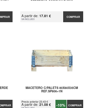
A partir de:
17.81 €
OMPRAR
COMPRAR
IVA INCLUIDO
ERDE
MACETERO C/PALETS 80X60X35CM
REF.SP806+1N
Precio anterior 23.43 €
A partir de:
21.08 €
-10%
OMPRAR
COMPRAR
IVA INCLUIDO