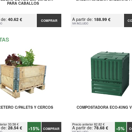
PARA CABALLOS
r de:
40.62 €
A partir de:
188.99 €
COMPRAR
C
DO
IVA INCLUIDO
TAS
ETERO C/PALETS Y CERCOS
COMPOSTADORA ECO-KING V
terior 33.58 €
Precio anterior 82.82 €
r de:
28.54 €
A partir de:
78.68 €
-15%
-5%
COMPRAR
C
DO
IVA INCLUIDO