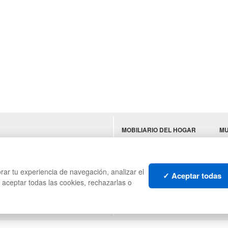
MOBILIARIO DEL HOGAR
MU
ES
MOBILIARIO DE OFICINA
TE
MOBILIARIO DE
N
HOSTELERÍA
rar tu experiencia de navegación, analizar el
✓ Aceptar todas
s aceptar todas las cookies, rechazarlas o