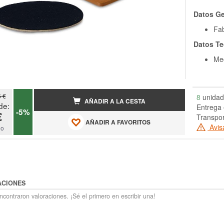
Datos Ge
Fab
Datos Te
Med
5 €
8
unidad
AÑADIR A LA CESTA
de:
Entrega 
-5%
€
Transpor
AÑADIR A FAVORITOS
Avis
do
ACIONES
contraron valoraciones. ¡Sé el primero en escribir una!