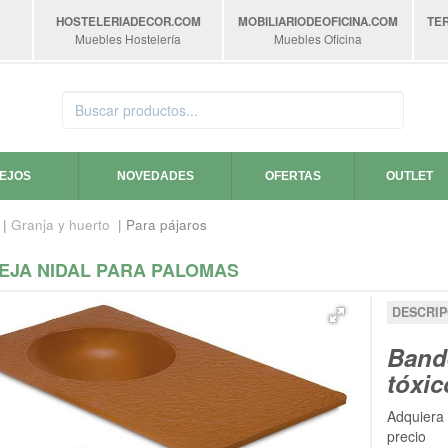
HOSTELERIADECOR
.COM
MOBILIARIODEOFICINA
.COM
TE
Muebles Hostelería
Muebles Oficina
SEJOS
NOVEDADES
OFERTAS
OUTLET
|
Granja y huerto
| Para pájaros
EJA NIDAL PARA PALOMAS
DESCRIP
Bande
tóxi
Adquiera
precio