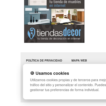
POLÍTICA DE PRIVACIDAD
MAPA WEB
CONDICIONES DE USO
PREGUNTAS FRECUENT
CAMBIOS Y
INGRESA A TU CUENTA
🍪 Usamos cookies
DEVOLUCIONES
SÍGUENOS:
Utilizamos cookies propias y de terceros para mejo
CONTACTO
QUIENES SOMOS
tráfico del sitio y personalizar el contenido. Puede
gestionar tus preferencias de forma individual.