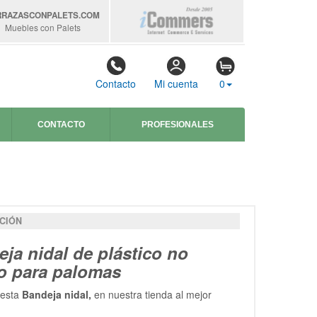
RRAZASCONPALETS
.COM
Muebles con Palets
Contacto
Mi cuenta
0
CONTACTO
PROFESIONALES
CIÓN
ja nidal de plástico no
co para palomas
 esta
Bandeja nidal,
en nuestra tienda al mejor