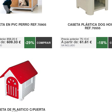
TA EN PVC PERRO REF.70905
CASETA PLÁSTICA DOG HO
REF.70555
terior 858.20 €
Precio anterior 75.13 €
r de:
609.33 €
A partir de:
61.61 €
-29%
-18%
COMPRAR
C
DO
IVA INCLUIDO
ETA DE PLASTICO C/PUERTA