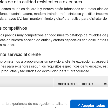
tos de alta calidad resistentes a exteriores
estros muebles de jardín y terraza están fabricados con materiales de 
ileno, aluminio, acero, madera tratada, ratán sintético y textiles impe
cia a rayos UV, fácil mantenimiento y diseño atractivo para disfrutar de
s competitivos
s precios muy competitivos en todo nuestro catálogo de muebles de ja
as en nuestra sección de outlet y ofertas especiales con descuentos d
o exterior.
nte servicio al cliente
rometemos a proporcionar un servicio al cliente excepcional, asesorá
ones para exteriores según los requisitos específicos de tu espacio, e
 productos y facilidades de devolución para tu tranquilidad.
MOBILIARIO DEL HOGAR
MU
ES
MOBILIARIO DE OFICINA
TE
MOBILIARIO DE
N
HOSTELERÍA
rar tu experiencia de navegación, analizar el
✓ Aceptar todas