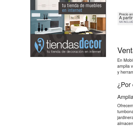
Precio an
A parti
IVA INCLUI
Vent
En Mobil
amplia v
y herram
¿Por 
Amplia
Ofrecemo
tumbonas
jardiner
almacena