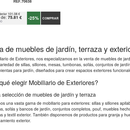
REF.70638
terior 101.08 €
r de:
75.81 €
-25%
COMPRAR
DO
a de muebles de jardín, terraza y exteri
iario de Exteriores, nos especializamos en la venta de muebles de jar
ariedad de sillas, sillones, mesas, tumbonas, sofás, conjuntos de jard
ientas para jardín, diseñados para crear espacios exteriores funcionale
qué elegir Mobiliario de Exteriores?
 selección de muebles de jardín y terraza
s una vasta gama de mobiliario para exteriores: sillas y sillones apila
, sofás y bancos de jardín, conjuntos completos, pouf, muebles hecho
as y textil exterior. También disponemos de productos para granja y hu
miento exterior.