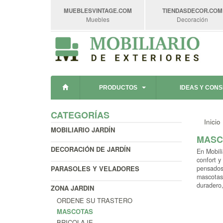
MUEBLESVINTAGE
.COM
TIENDASDECOR
.COM
Muebles
Decoración
PRODUCTOS
IDEAS Y CON
CATEGORÍAS
Inicio
MOBILIARIO JARDÍN
MASC
DECORACIÓN DE JARDÍN
En Mobili
confort y
PARASOLES Y VELADORES
pensados 
mascotas 
duradero,
ZONA JARDIN
ORDENE SU TRASTERO
MASCOTAS
BRICOLAJE