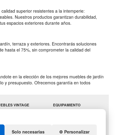
calidad superior resistentes a la intemperie:
rmeables. Nuestros productos garantizan durabilidad,
 tus espacios exteriores durante años.
rdín, terraza y exteriores. Encontrarás soluciones
e hasta el 75%, sin comprometer la calidad del
ndote en la elección de los mejores muebles de jardín
stilo y presupuesto. Ofrecemos garantía en todos
EBLES VINTAGE
EQUIPAMIENTO
RRAZAS CON PALETS
HOSTELERÍA
PARA
ADADORES
ALMACEN
ESTANTERÍAS
Solo necesarias
⚙️ Personalizar