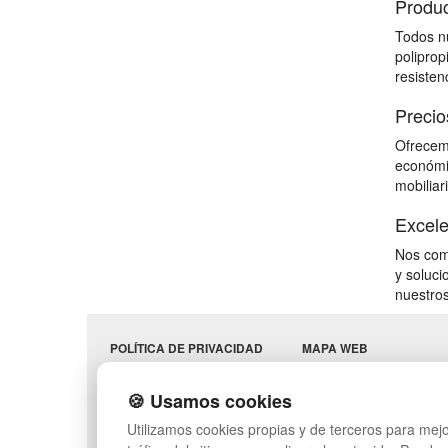
Produc
Todos nu
poliprop
resisten
Precio
Ofrecemo
económic
mobiliari
Excele
Nos comp
y soluci
nuestros
POLÍTICA DE PRIVACIDAD
MAPA WEB
CONDICIONES DE USO
PREGUNTAS FRECUENT
CAMBIOS Y
INGRESA A TU CUENTA
🍪 Usamos cookies
DEVOLUCIONES
SÍGUENOS:
Utilizamos cookies propias y de terceros para mejo
CONTACTO