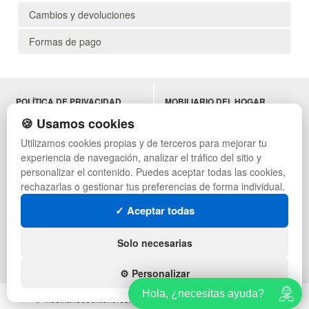
Cambios y devoluciones
Formas de pago
POLÍTICA DE PRIVACIDAD
MOBILIARIO DEL HOGAR
CONDICIONES DE USO
MOBILIARIO DE OFICINA
🍪 Usamos cookies
CAMBIOS Y DEVOLUCIONES
MOBILIARIO DE HOSTELERÍA
Utilizamos cookies propias y de terceros para mejorar tu
CONTACTO
MUEBLES VINTAGE
experiencia de navegación, analizar el tráfico del sitio y
QUIENES SOMOS
TERRAZAS CON PALETS
MAPA WEB
NADADORES
personalizar el contenido. Puedes aceptar todas las cookies,
PREGUNTAS FRECUENTES
EQUIPAMIENTO HOSTELERÍA
rechazarlas o gestionar tus preferencias de forma individual.
INGRESA A TU CUENTA
PARA ALMACEN
✓ Aceptar todas
ESTANTERÍAS
SÍGUENOS:
Solo necesarias
⚙️ Personalizar
Hola, ¿necesitas ayuda?
© mobiliariodeexteriores.com - Todos los derechos reservados