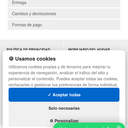
Entrega
Cambios y devoluciones
Formas de pago
POLÍTICA DE PRIVACIDAD
MOBILIARIO DEL HOGAR
CONDICIONES DE USO
MOBILIARIO DE OFICINA
🍪 Usamos cookies
CAMBIOS Y DEVOLUCIONES
MOBILIARIO DE HOSTELERÍA
Utilizamos cookies propias y de terceros para mejorar tu
CONTACTO
MUEBLES VINTAGE
experiencia de navegación, analizar el tráfico del sitio y
QUIENES SOMOS
TERRAZAS CON PALETS
MAPA WEB
NADADORES
personalizar el contenido. Puedes aceptar todas las cookies,
PREGUNTAS FRECUENTES
EQUIPAMIENTO HOSTELERÍA
rechazarlas o gestionar tus preferencias de forma individual.
INGRESA A TU CUENTA
PARA ALMACEN
✓ Aceptar todas
ESTANTERÍAS
SÍGUENOS:
Solo necesarias
⚙️ Personalizar