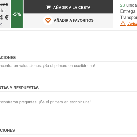
.89 €
23
unida
AÑADIR A LA CESTA
de:
Entrega 
-5%
4 €
Transpor
AÑADIR A FAVORITOS
Avis
do
ACIONES
contraron valoraciones. ¡Sé el primero en escribir una!
TAS Y RESPUESTAS
ncontraron preguntas. ¡Sé el primero en escribir una!
CIONES