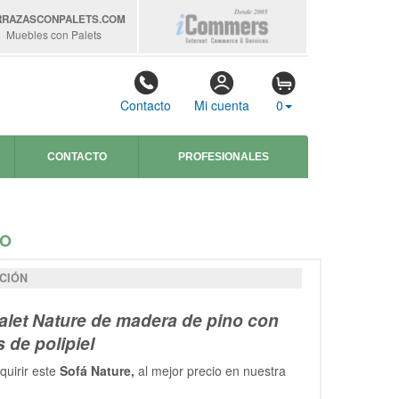
RRAZASCONPALETS
.COM
Muebles con Palets
Contacto
Mi cuenta
0
CONTACTO
PROFESIONALES
TO
CIÓN
alet Nature de madera de pino con
s de polipiel
uirir este
Sofá Nature,
al mejor precio en nuestra