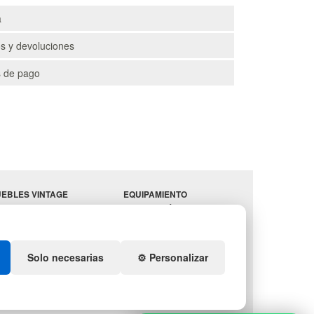
a
s y devoluciones
 de pago
EBLES VINTAGE
EQUIPAMIENTO
RRAZAS CON PALETS
HOSTELERÍA
PARA
ADADORES
ALMACEN
ESTANTERÍAS
Solo necesarias
⚙️ Personalizar