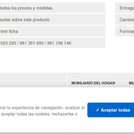
todos los precios y medidas
Entreg
ultar sobre este producto
Cambio
imir ficha
Formas
 023 220 / 961 351 650 / 961 106 146
MOBILIARIO DEL HOGAR
MU
ES
MOBILIARIO DE OFICINA
TE
MOBILIARIO DE
N
HOSTELERÍA
rar tu experiencia de navegación, analizar el
✓ Aceptar todas
s aceptar todas las cookies, rechazarlas o