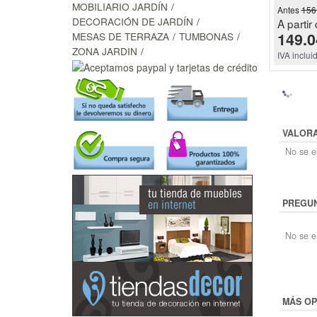
MOBILIARIO JARDÍN
Antes
156
DECORACIÓN DE JARDÍN
A partir 
149.0
MESAS DE TERRAZA
TUMBONAS
ZONA JARDIN
IVA inclui
VALOR
No se en
PREGUN
No se e
MÁS OP