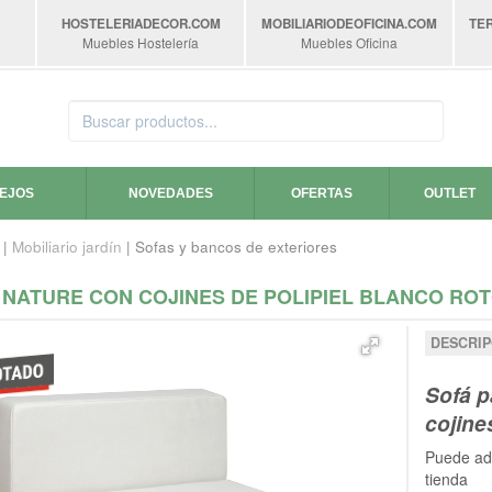
HOSTELERIADECOR
.COM
MOBILIARIODEOFICINA
.COM
TE
Muebles Hostelería
Muebles Oficina
SEJOS
NOVEDADES
OFERTAS
OUTLET
|
Mobiliario jardín
| Sofas y bancos de exteriores
 NATURE CON COJINES DE POLIPIEL BLANCO RO
DESCRIP
Sofá p
cojine
Puede adq
tienda