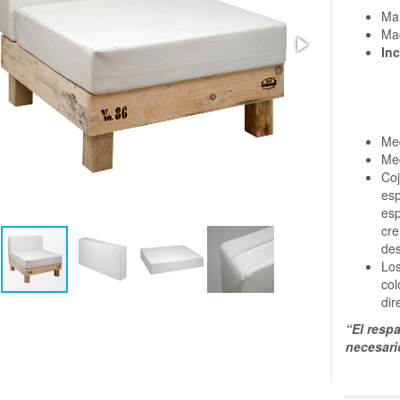
Mar
Mad
Inc
Med
Med
Coj
esp
esp
cre
de
Los
col
dir
“El resp
necesari