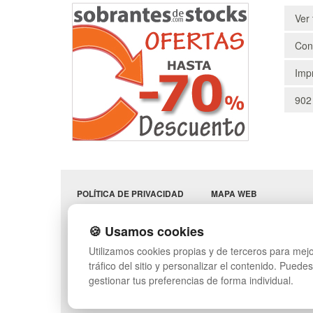
Ver 
Cons
Impr
902
POLÍTICA DE PRIVACIDAD
MAPA WEB
CONDICIONES DE USO
PREGUNTAS FRECUENT
CAMBIOS Y
INGRESA A TU CUENTA
🍪 Usamos cookies
DEVOLUCIONES
SÍGUENOS:
Utilizamos cookies propias y de terceros para mejo
CONTACTO
QUIENES SOMOS
tráfico del sitio y personalizar el contenido. Puede
gestionar tus preferencias de forma individual.