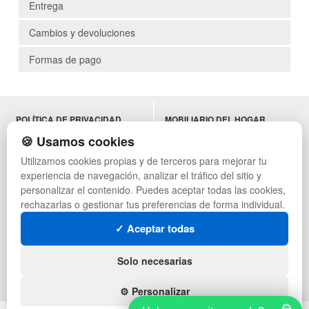
Entrega
Cambios y devoluciones
Formas de pago
POLÍTICA DE PRIVACIDAD
MOBILIARIO DEL HOGAR
CONDICIONES DE USO
MOBILIARIO DE OFICINA
🍪 Usamos cookies
CAMBIOS Y DEVOLUCIONES
MOBILIARIO DE HOSTELERÍA
Utilizamos cookies propias y de terceros para mejorar tu
CONTACTO
MUEBLES VINTAGE
experiencia de navegación, analizar el tráfico del sitio y
QUIENES SOMOS
TERRAZAS CON PALETS
MAPA WEB
NADADORES
personalizar el contenido. Puedes aceptar todas las cookies,
PREGUNTAS FRECUENTES
EQUIPAMIENTO HOSTELERÍA
rechazarlas o gestionar tus preferencias de forma individual.
INGRESA A TU CUENTA
PARA ALMACEN
✓ Aceptar todas
ESTANTERÍAS
SÍGUENOS:
Solo necesarias
⚙️ Personalizar