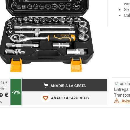
vas
Se 
Cal
.21 €
12
unida
AÑADIR A LA CESTA
de:
Entrega 
-9%
9 €
Transpor
AÑADIR A FAVORITOS
Avis
do