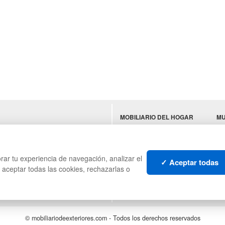
MOBILIARIO DEL HOGAR
MU
ES
MOBILIARIO DE OFICINA
TE
MOBILIARIO DE
N
HOSTELERÍA
rar tu experiencia de navegación, analizar el
✓ Aceptar todas
s aceptar todas las cookies, rechazarlas o
© mobiliariodeexteriores.com - Todos los derechos reservados