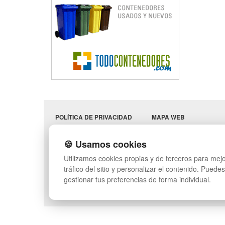
POLÍTICA DE PRIVACIDAD
MAPA WEB
CONDICIONES DE USO
PREGUNTAS FRECUENT
CAMBIOS Y
INGRESA A TU CUENTA
🍪 Usamos cookies
DEVOLUCIONES
SÍGUENOS:
Utilizamos cookies propias y de terceros para mejo
CONTACTO
QUIENES SOMOS
tráfico del sitio y personalizar el contenido. Puede
gestionar tus preferencias de forma individual.