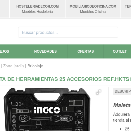
HOSTELERIADECOR
.COM
MOBILIARIODEOFICINA
.COM
TE
Muebles Hostelería
Muebles Oficina
SEJOS
NOVEDADES
OFERTAS
OUTLET
|
Zona jardin
| Bricolaje
TA DE HERRAMIENTAS 25 ACCESORIOS REF.HKTS1
DESCRIP
Maleta
Adquiera 
tienda al
25 