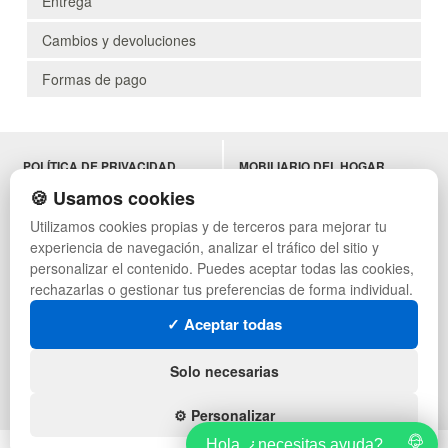
Entrega
Cambios y devoluciones
Formas de pago
POLÍTICA DE PRIVACIDAD
MOBILIARIO DEL HOGAR
CONDICIONES DE USO
MOBILIARIO DE OFICINA
🍪 Usamos cookies
CAMBIOS Y DEVOLUCIONES
MOBILIARIO DE HOSTELERÍA
Utilizamos cookies propias y de terceros para mejorar tu
CONTACTO
MUEBLES VINTAGE
experiencia de navegación, analizar el tráfico del sitio y
QUIENES SOMOS
TERRAZAS CON PALETS
MAPA WEB
NADADORES
personalizar el contenido. Puedes aceptar todas las cookies,
PREGUNTAS FRECUENTES
EQUIPAMIENTO HOSTELERÍA
rechazarlas o gestionar tus preferencias de forma individual.
INGRESA A TU CUENTA
PARA ALMACEN
✓ Aceptar todas
ESTANTERÍAS
SÍGUENOS:
Solo necesarias
⚙️ Personalizar
Hola, ¿necesitas ayuda?