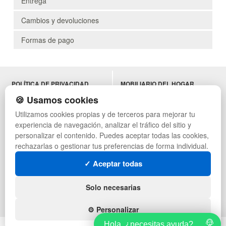
Entrega
Cambios y devoluciones
Formas de pago
POLÍTICA DE PRIVACIDAD
MOBILIARIO DEL HOGAR
CONDICIONES DE USO
MOBILIARIO DE OFICINA
🍪 Usamos cookies
CAMBIOS Y DEVOLUCIONES
MOBILIARIO DE HOSTELERÍA
Utilizamos cookies propias y de terceros para mejorar tu
CONTACTO
MUEBLES VINTAGE
experiencia de navegación, analizar el tráfico del sitio y
QUIENES SOMOS
TERRAZAS CON PALETS
MAPA WEB
NADADORES
personalizar el contenido. Puedes aceptar todas las cookies,
PREGUNTAS FRECUENTES
EQUIPAMIENTO HOSTELERÍA
rechazarlas o gestionar tus preferencias de forma individual.
INGRESA A TU CUENTA
PARA ALMACEN
✓ Aceptar todas
ESTANTERÍAS
SÍGUENOS:
Solo necesarias
⚙️ Personalizar
Hola, ¿necesitas ayuda?