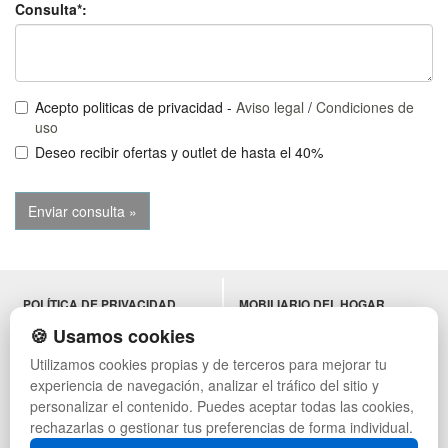
Consulta*:
Acepto politicas de privacidad -
Aviso legal
/
Condiciones de
uso
Deseo recibir ofertas y outlet de hasta el 40%
POLÍTICA DE PRIVACIDAD
MOBILIARIO DEL HOGAR
CONDICIONES DE USO
MOBILIARIO DE OFICINA
🍪 Usamos cookies
CAMBIOS Y DEVOLUCIONES
MOBILIARIO DE HOSTELERÍA
Utilizamos cookies propias y de terceros para mejorar tu
CONTACTO
MUEBLES VINTAGE
experiencia de navegación, analizar el tráfico del sitio y
QUIENES SOMOS
TERRAZAS CON PALETS
MAPA WEB
NADADORES
personalizar el contenido. Puedes aceptar todas las cookies,
PREGUNTAS FRECUENTES
EQUIPAMIENTO HOSTELERÍA
rechazarlas o gestionar tus preferencias de forma individual.
INGRESA A TU CUENTA
PARA ALMACEN