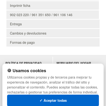
Imprimir ficha
902 023 220 / 961 351 650 / 961 106 146
Entrega
Cambios y devoluciones
Formas de pago
POLÍTICA DE PRIVACIDAD
MOBILIARIO DEL HOGAR
CONDICIONES DE USO
MOBILIARIO DE OFICINA
🍪 Usamos cookies
CAMBIOS Y DEVOLUCIONES
MOBILIARIO DE HOSTELERÍA
Utilizamos cookies propias y de terceros para mejorar tu
CONTACTO
MUEBLES VINTAGE
experiencia de navegación, analizar el tráfico del sitio y
QUIENES SOMOS
TERRAZAS CON PALETS
MAPA WEB
NADADORES
personalizar el contenido. Puedes aceptar todas las cookies,
PREGUNTAS FRECUENTES
EQUIPAMIENTO HOSTELERÍA
rechazarlas o gestionar tus preferencias de forma individual.
INGRESA A TU CUENTA
PARA ALMACEN
✓ Aceptar todas
ESTANTERÍAS
SÍGUENOS: