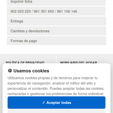
Imprimir ficha
902 023 220 / 961 351 650 / 961 106 146
Entrega
Cambios y devoluciones
Formas de pago
POLÍTICA DE PRIVACIDAD
MOBILIARIO DEL HOGAR
CONDICIONES DE USO
MOBILIARIO DE OFICINA
🍪 Usamos cookies
CAMBIOS Y DEVOLUCIONES
MOBILIARIO DE HOSTELERÍA
Utilizamos cookies propias y de terceros para mejorar tu
CONTACTO
MUEBLES VINTAGE
experiencia de navegación, analizar el tráfico del sitio y
QUIENES SOMOS
TERRAZAS CON PALETS
MAPA WEB
NADADORES
personalizar el contenido. Puedes aceptar todas las cookies,
PREGUNTAS FRECUENTES
EQUIPAMIENTO HOSTELERÍA
rechazarlas o gestionar tus preferencias de forma individual.
INGRESA A TU CUENTA
PARA ALMACEN
✓ Aceptar todas
ESTANTERÍAS
SÍGUENOS: