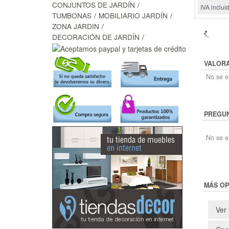
CONJUNTOS DE JARDÍN
IVA inclui
TUMBONAS
MOBILIARIO JARDÍN
ZONA JARDIN
DECORACIÓN DE JARDÍN
VALOR
No se en
PREGUN
No se e
MÁS OP
Ver 