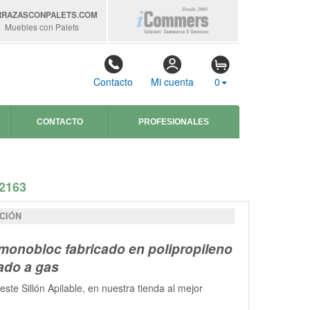
RRAZASCONPALETS
.COM
Muebles con Palets
Contacto
Mi cuenta
0
CONTACTO
PROFESIONALES
2163
CIÓN
 monobloc fabricado en polipropileno
ado a gas
este Sillón Apilable, en nuestra tienda al mejor