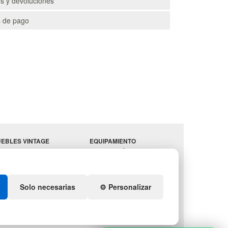
s y devoluciones
 de pago
EBLES VINTAGE
EQUIPAMIENTO
RRAZAS CON PALETS
HOSTELERÍA
PARA
ADADORES
ALMACEN
ESTANTERÍAS
Solo necesarias
⚙️ Personalizar