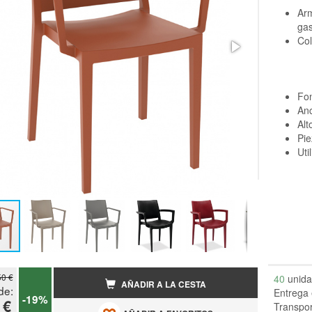
Arm
gas
Col
Fo
An
Alt
Pie
Uti
50 €
40
unida
AÑADIR A LA CESTA
de:
Entrega 
-19%
 €
Transpor