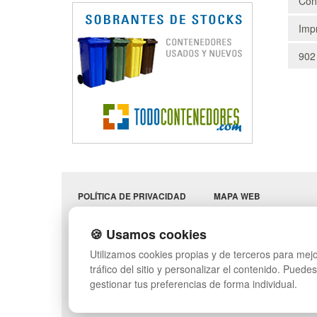
Cons
Impr
902
POLÍTICA DE PRIVACIDAD
MAPA WEB
CONDICIONES DE USO
PREGUNTAS FRECUENT
CAMBIOS Y
INGRESA A TU CUENTA
🍪 Usamos cookies
DEVOLUCIONES
SÍGUENOS:
Utilizamos cookies propias y de terceros para mejo
CONTACTO
QUIENES SOMOS
tráfico del sitio y personalizar el contenido. Puede
gestionar tus preferencias de forma individual.