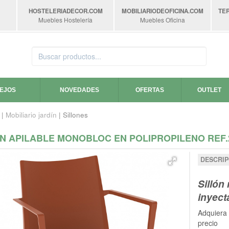
HOSTELERIADECOR
.COM
MOBILIARIODEOFICINA
.COM
TE
Muebles Hostelería
Muebles Oficina
SEJOS
NOVEDADES
OFERTAS
OUTLET
|
Mobiliario jardín
| Sillones
ÓN APILABLE MONOBLOC EN POLIPROPILENO REF.
DESCRIP
Sillón
inyect
Adquiera 
precio