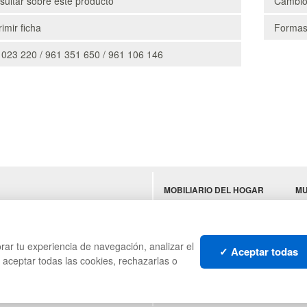
ultar sobre este producto
Cambio
imir ficha
Formas
 023 220 / 961 351 650 / 961 106 146
MOBILIARIO DEL HOGAR
MU
ES
MOBILIARIO DE OFICINA
TE
MOBILIARIO DE
N
HOSTELERÍA
rar tu experiencia de navegación, analizar el
✓ Aceptar todas
s aceptar todas las cookies, rechazarlas o