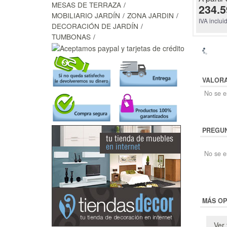
MESAS DE TERRAZA
234.5
MOBILIARIO JARDÍN
ZONA JARDIN
IVA inclui
DECORACIÓN DE JARDÍN
TUMBONAS
VALOR
No se en
PREGUN
No se e
MÁS OP
Ver 