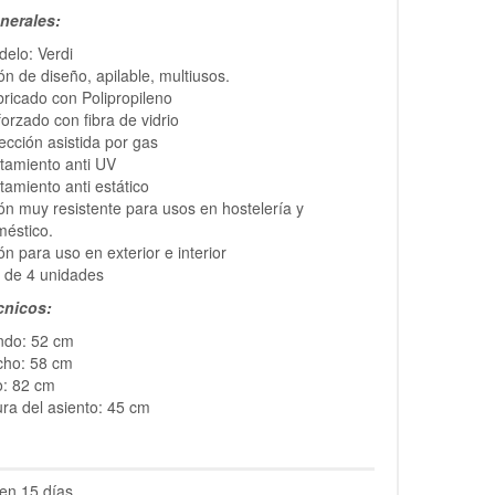
nerales:
elo: Verdi
lón de diseño, apilable, multiusos.
ricado con Polipropileno
orzado con fibra de vidrio
ección asistida por gas
tamiento anti UV
tamiento anti estático
lón muy resistente para usos en hostelería y
méstico.
lón para uso en exterior e interior
 de 4 unidades
cnicos:
ndo: 52 cm
cho: 58 cm
o: 82 cm
ura del asiento: 45 cm
en 15 días