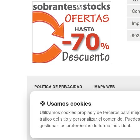
Cons
Impr
902
POLÍTICA DE PRIVACIDAD
MAPA WEB
CONDICIONES DE USO
PREGUNTAS FRECUENT
CAMBIOS Y
INGRESA A TU CUENTA
🍪 Usamos cookies
DEVOLUCIONES
SÍGUENOS:
Utilizamos cookies propias y de terceros para mejo
CONTACTO
QUIENES SOMOS
tráfico del sitio y personalizar el contenido. Puede
gestionar tus preferencias de forma individual.