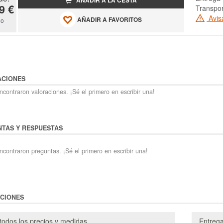
AÑADIR A LA CESTA
9 €
Transpor
Avis
AÑADIR A FAVORITOS
do
ACIONES
contraron valoraciones. ¡Sé el primero en escribir una!
TAS Y RESPUESTAS
ncontraron preguntas. ¡Sé el primero en escribir una!
CIONES
todos los precios y medidas
Entreg