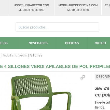
HOSTELERIADECOR
.COM
MOBILIARIODEOFICINA
.COM
TE
Muebles Hostelería
Muebles Oficina
SEJOS
NOVEDADES
OFERTAS
OUTLET
|
Mobiliario jardín
| Sillones
DE 4 SILLONES VERDI APILABLES DE POLIPROPI
DESCRIP
Set de
en pol
Puede adq
tienda