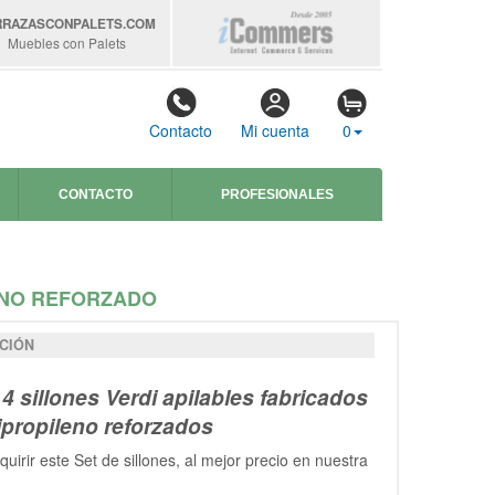
RRAZASCONPALETS
.COM
Muebles con Palets
Contacto
Mi cuenta
0
CONTACTO
PROFESIONALES
LENO REFORZADO
CIÓN
 4 sillones Verdi apilables fabricados
ipropileno reforzados
uirir este Set de sillones, al mejor precio en nuestra