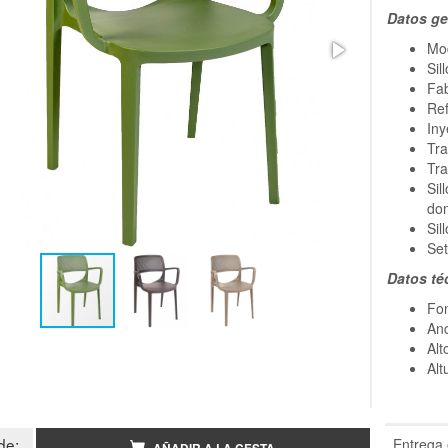
Datos ge
Mod
Sil
Fab
Ref
Iny
Tra
Tra
Sil
do
Sil
Set
Datos té
Fo
An
Alt
Alt
de:
Entrega 