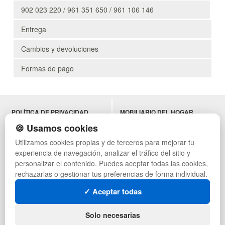
902 023 220 / 961 351 650 / 961 106 146
Entrega
Cambios y devoluciones
Formas de pago
POLÍTICA DE PRIVACIDAD
MOBILIARIO DEL HOGAR
CONDICIONES DE USO
MOBILIARIO DE OFICINA
🍪 Usamos cookies
CAMBIOS Y DEVOLUCIONES
MOBILIARIO DE HOSTELERÍA
Utilizamos cookies propias y de terceros para mejorar tu
CONTACTO
MUEBLES VINTAGE
experiencia de navegación, analizar el tráfico del sitio y
QUIENES SOMOS
TERRAZAS CON PALETS
MAPA WEB
NADADORES
personalizar el contenido. Puedes aceptar todas las cookies,
PREGUNTAS FRECUENTES
EQUIPAMIENTO HOSTELERÍA
rechazarlas o gestionar tus preferencias de forma individual.
INGRESA A TU CUENTA
PARA ALMACEN
✓ Aceptar todas
ESTANTERÍAS
SÍGUENOS:
Solo necesarias