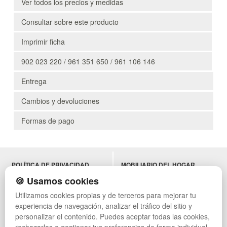
Ver todos los precios y medidas
Consultar sobre este producto
Imprimir ficha
902 023 220 / 961 351 650 / 961 106 146
Entrega
Cambios y devoluciones
Formas de pago
POLÍTICA DE PRIVACIDAD
MOBILIARIO DEL HOGAR
CONDICIONES DE USO
MOBILIARIO DE OFICINA
🍪 Usamos cookies
CAMBIOS Y DEVOLUCIONES
MOBILIARIO DE HOSTELERÍA
Utilizamos cookies propias y de terceros para mejorar tu
CONTACTO
MUEBLES VINTAGE
experiencia de navegación, analizar el tráfico del sitio y
QUIENES SOMOS
TERRAZAS CON PALETS
MAPA WEB
NADADORES
personalizar el contenido. Puedes aceptar todas las cookies,
PREGUNTAS FRECUENTES
EQUIPAMIENTO HOSTELERÍA