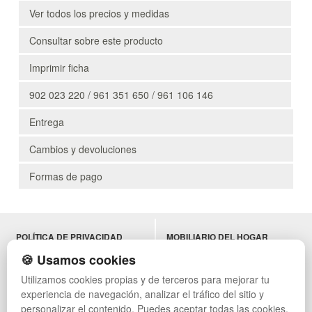
Ver todos los precios y medidas
Consultar sobre este producto
Imprimir ficha
902 023 220 / 961 351 650 / 961 106 146
Entrega
Cambios y devoluciones
Formas de pago
POLÍTICA DE PRIVACIDAD
MOBILIARIO DEL HOGAR
CONDICIONES DE USO
MOBILIARIO DE OFICINA
🍪 Usamos cookies
CAMBIOS Y DEVOLUCIONES
MOBILIARIO DE HOSTELERÍA
Utilizamos cookies propias y de terceros para mejorar tu
CONTACTO
MUEBLES VINTAGE
experiencia de navegación, analizar el tráfico del sitio y
QUIENES SOMOS
TERRAZAS CON PALETS
MAPA WEB
NADADORES
personalizar el contenido. Puedes aceptar todas las cookies,