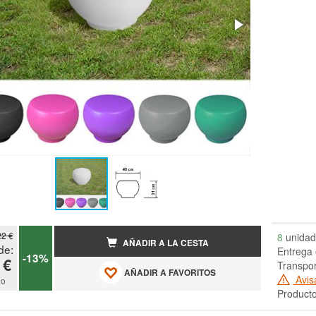
22 €
8
unidad
AÑADIR A LA CESTA
de:
Entrega 
-13%
 €
Transpor
AÑADIR A FAVORITOS
Avis
do
Producto