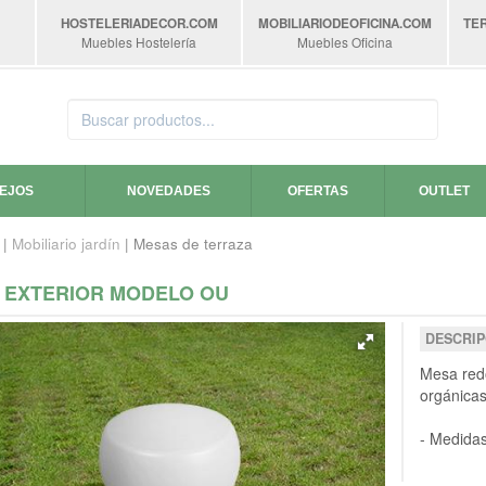
HOSTELERIADECOR
.COM
MOBILIARIODEOFICINA
.COM
TE
Muebles Hostelería
Muebles Oficina
SEJOS
NOVEDADES
OFERTAS
OUTLET
|
Mobiliario jardín
| Mesas de terraza
 EXTERIOR MODELO OU
DESCRIP
Mesa redo
orgánicas
- Medidas