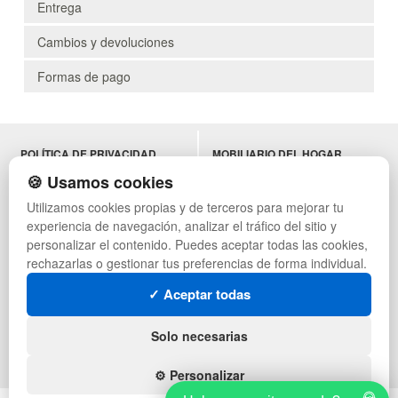
Entrega
Cambios y devoluciones
Formas de pago
POLÍTICA DE PRIVACIDAD
MOBILIARIO DEL HOGAR
CONDICIONES DE USO
MOBILIARIO DE OFICINA
🍪 Usamos cookies
CAMBIOS Y DEVOLUCIONES
MOBILIARIO DE HOSTELERÍA
Utilizamos cookies propias y de terceros para mejorar tu
CONTACTO
MUEBLES VINTAGE
experiencia de navegación, analizar el tráfico del sitio y
QUIENES SOMOS
TERRAZAS CON PALETS
MAPA WEB
NADADORES
personalizar el contenido. Puedes aceptar todas las cookies,
PREGUNTAS FRECUENTES
EQUIPAMIENTO HOSTELERÍA
rechazarlas o gestionar tus preferencias de forma individual.
INGRESA A TU CUENTA
PARA ALMACEN
✓ Aceptar todas
ESTANTERÍAS
SÍGUENOS:
Solo necesarias
⚙️ Personalizar