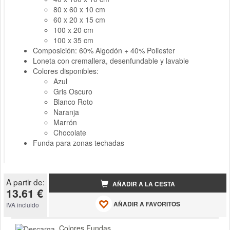
80 x 60 x 10 cm
60 x 20 x 15 cm
100 x 20 cm
100 x 35 cm
Composición: 60% Algodón + 40% Poliester
Loneta con cremallera, desenfundable y lavable
Colores disponibles:
Azul
Gris Oscuro
Blanco Roto
Naranja
Marrón
Chocolate
Funda para zonas techadas
A partir de:
AÑADIR A LA CESTA
13.61 €
AÑADIR A FAVORITOS
IVA incluido
Colores Fundas