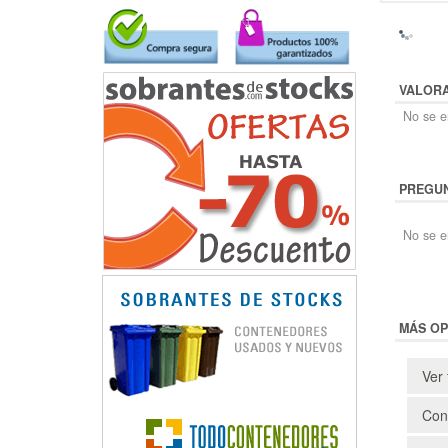
VALOR
No se en
PREGUN
No se e
MÁS OP
Ver 
Cons