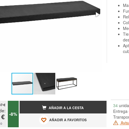
Mar
Fun
Re
Col
Med
Tie
de
Apt
cub
87 €
34
unida
AÑADIR A LA CESTA
de:
Entrega 
-8%
 €
Transpor
AÑADIR A FAVORITOS
Avis
do