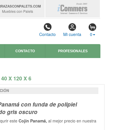
RRAZASCONPALETS
.COM
Muebles con Palets
Contacto
Mi cuenta
0
CONTACTO
PROFESIONALES
0 X 120 X 6
CIÓN
Panamá con funda de polipiel
o gris oscuro
qurir este
Cojín Panamá,
al mejor precio en nuestra