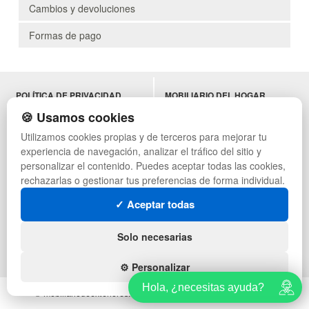
Cambios y devoluciones
Formas de pago
POLÍTICA DE PRIVACIDAD
MOBILIARIO DEL HOGAR
CONDICIONES DE USO
MOBILIARIO DE OFICINA
🍪 Usamos cookies
CAMBIOS Y DEVOLUCIONES
MOBILIARIO DE HOSTELERÍA
Utilizamos cookies propias y de terceros para mejorar tu
CONTACTO
MUEBLES VINTAGE
experiencia de navegación, analizar el tráfico del sitio y
QUIENES SOMOS
TERRAZAS CON PALETS
MAPA WEB
NADADORES
personalizar el contenido. Puedes aceptar todas las cookies,
PREGUNTAS FRECUENTES
EQUIPAMIENTO HOSTELERÍA
rechazarlas o gestionar tus preferencias de forma individual.
INGRESA A TU CUENTA
PARA ALMACEN
✓ Aceptar todas
ESTANTERÍAS
SÍGUENOS:
Solo necesarias
⚙️ Personalizar
Hola, ¿necesitas ayuda?
© mobiliariodeexteriores.com - Todos los derechos reservados