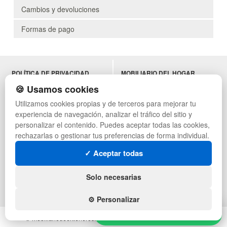
Cambios y devoluciones
Formas de pago
POLÍTICA DE PRIVACIDAD
MOBILIARIO DEL HOGAR
CONDICIONES DE USO
MOBILIARIO DE OFICINA
🍪 Usamos cookies
CAMBIOS Y DEVOLUCIONES
MOBILIARIO DE HOSTELERÍA
Utilizamos cookies propias y de terceros para mejorar tu
CONTACTO
MUEBLES VINTAGE
experiencia de navegación, analizar el tráfico del sitio y
QUIENES SOMOS
TERRAZAS CON PALETS
MAPA WEB
NADADORES
personalizar el contenido. Puedes aceptar todas las cookies,
PREGUNTAS FRECUENTES
EQUIPAMIENTO HOSTELERÍA
rechazarlas o gestionar tus preferencias de forma individual.
INGRESA A TU CUENTA
PARA ALMACEN
✓ Aceptar todas
ESTANTERÍAS
SÍGUENOS:
Solo necesarias
⚙️ Personalizar
Hola, ¿necesitas ayuda?
© mobiliariodeexteriores.com - Todos los derechos reservados