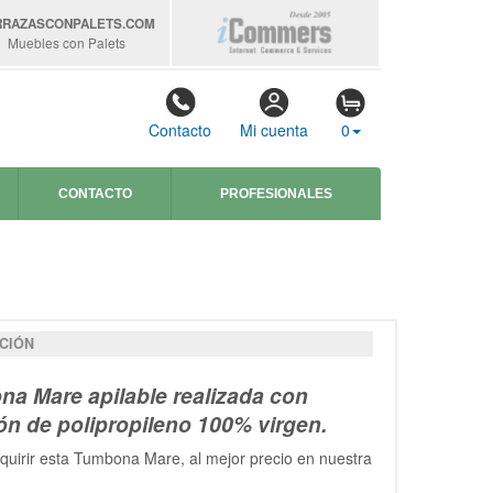
RRAZASCONPALETS
.COM
Muebles con Palets
Contacto
Mi cuenta
0
CONTACTO
PROFESIONALES
CIÓN
a Mare apilable realizada con
n de polipropileno 100% virgen.
uirir esta Tumbona Mare, al mejor precio en nuestra