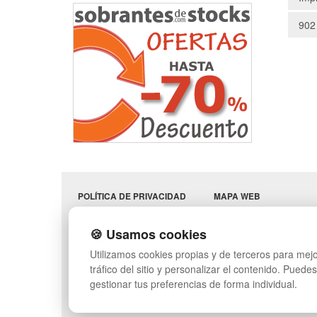
902
POLÍTICA DE PRIVACIDAD
MAPA WEB
CONDICIONES DE USO
PREGUNTAS FRECUENT
CAMBIOS Y
INGRESA A TU CUENTA
🍪 Usamos cookies
DEVOLUCIONES
SÍGUENOS:
Utilizamos cookies propias y de terceros para mejo
CONTACTO
QUIENES SOMOS
tráfico del sitio y personalizar el contenido. Puede
gestionar tus preferencias de forma individual.