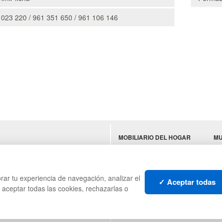
 023 220 / 961 351 650 / 961 106 146
MOBILIARIO DEL HOGAR
MU
ES
MOBILIARIO DE OFICINA
TE
MOBILIARIO DE
N
HOSTELERÍA
rar tu experiencia de navegación, analizar el
✓ Aceptar todas
s aceptar todas las cookies, rechazarlas o