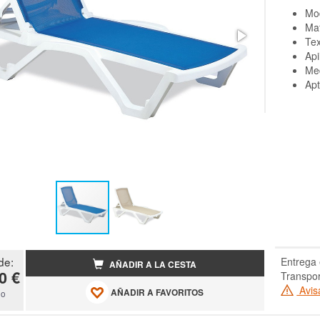
Mo
Mat
Tex
Api
Med
Apt
de:
Entrega 
AÑADIR A LA CESTA
0 €
Transpor
Avis
AÑADIR A FAVORITOS
do