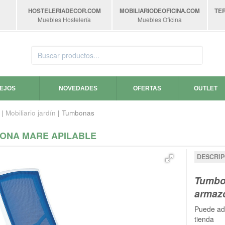
HOSTELERIADECOR
.COM
MOBILIARIODEOFICINA
.COM
TE
Muebles Hostelería
Muebles Oficina
SEJOS
NOVEDADES
OFERTAS
OUTLET
|
Mobiliario jardín
| Tumbonas
ONA MARE APILABLE
DESCRIP
Tumbon
armazó
Puede adq
tienda