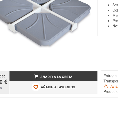
Set
Col
Med
Pe
No
de:
Entrega 
AÑADIR A LA CESTA
0 €
Transpor
Avis
AÑADIR A FAVORITOS
do
Producto