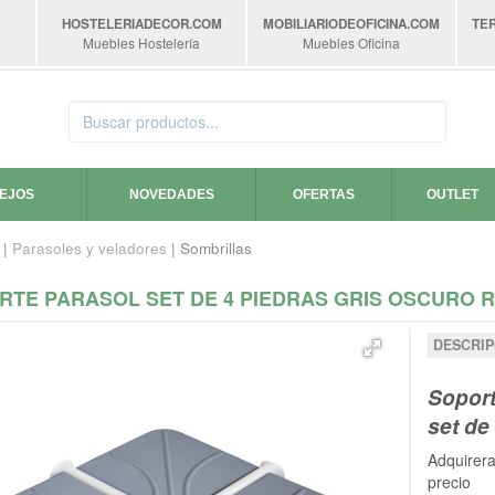
HOSTELERIADECOR
.COM
MOBILIARIODEOFICINA
.COM
TE
Muebles Hostelería
Muebles Oficina
SEJOS
NOVEDADES
OFERTAS
OUTLET
|
Parasoles y veladores
| Sombrillas
RTE PARASOL SET DE 4 PIEDRAS GRIS OSCURO R
DESCRIP
Soport
set de
Adquirera
precio