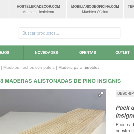
HOSTELERIADECOR
.COM
MOBILIARIODEOFICINA
.COM
TE
Muebles Hostelería
Muebles Oficina
SEJOS
NOVEDADES
OFERTAS
OUTLET
|
Muebles hechos con palets
| Madera para muebles
8 MADERAS ALISTONADAS DE PINO INSIGNIS
DESCRIP
Pack d
insign
Puede adq
nuestra t