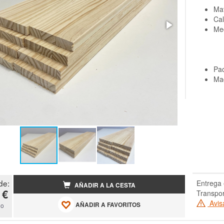
Mat
Cal
Me
Pa
Mad
de:
Entrega 
AÑADIR A LA CESTA
 €
Transpor
Avis
AÑADIR A FAVORITOS
do