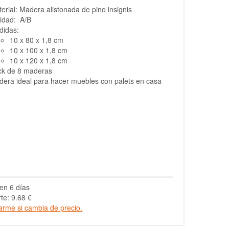
erial: Madera alistonada de pino insignis
idad: A/B
didas:
10 x 80 x 1,8 cm
10 x 100 x 1,8 cm
10 x 120 x 1,8 cm
ck de 8 maderas
era ideal para hacer muebles con palets en casa
en 6 días
te: 9.68 €
arme si cambia de precio.