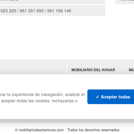
 023 220 / 961 351 650 / 961 106 146
MOBILIARIO DEL HOGAR
MU
ES
MOBILIARIO DE OFICINA
TE
MOBILIARIO DE
N
HOSTELERÍA
rar tu experiencia de navegación, analizar el
✓ Aceptar todas
s aceptar todas las cookies, rechazarlas o
© mobiliariodeexteriores.com - Todos los derechos reservados