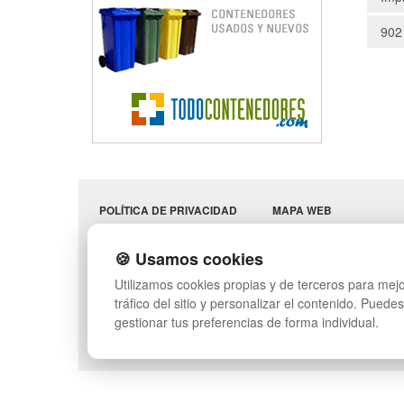
902
POLÍTICA DE PRIVACIDAD
MAPA WEB
CONDICIONES DE USO
PREGUNTAS FRECUENT
CAMBIOS Y
INGRESA A TU CUENTA
🍪 Usamos cookies
DEVOLUCIONES
SÍGUENOS:
Utilizamos cookies propias y de terceros para mejo
CONTACTO
QUIENES SOMOS
tráfico del sitio y personalizar el contenido. Puede
gestionar tus preferencias de forma individual.