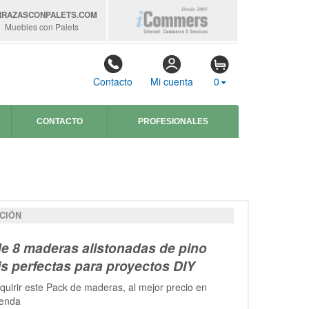
RRAZASCONPALETS
.COM
Muebles con Palets
Contacto
Mi cuenta
0
CONTACTO
PROFESIONALES
CIÓN
e 8 maderas alistonadas de pino
is perfectas para proyectos DIY
uirir este Pack de maderas, al mejor precio en
ienda